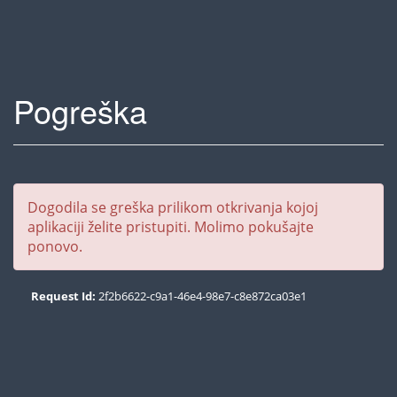
Pogreška
Dogodila se greška prilikom otkrivanja kojoj
aplikaciji želite pristupiti. Molimo pokušajte
ponovo.
Request Id:
2f2b6622-c9a1-46e4-98e7-c8e872ca03e1